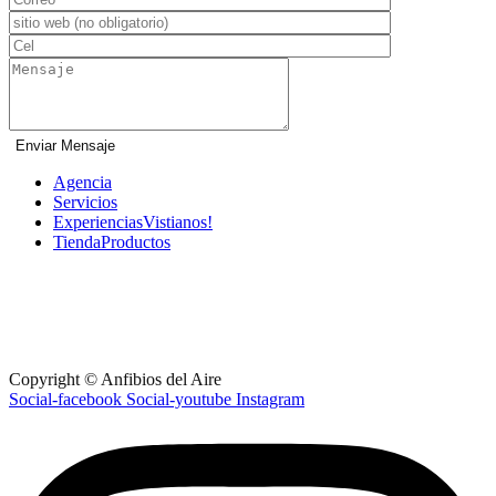
Agencia
Servicios
Experiencias
Vistianos!
Tienda
Productos
Ruta 60 km 35 - Maldonado - Uruguay
+598 91 462 785
anfibiosdelaire@gmail.com
Lunes a Viernes: 09am – 6pm
Sabados: 10am – 01pm
Copyright © Anfibios del Aire
Social-facebook
Social-youtube
Instagram