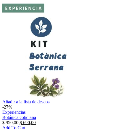
Botánica
Añadir a la lista de deseos
cotidiana
-27%
Experiencias
Botánica cotidiana
El
El
$
950,00
$
690,00
precio
precio
Add To Cart