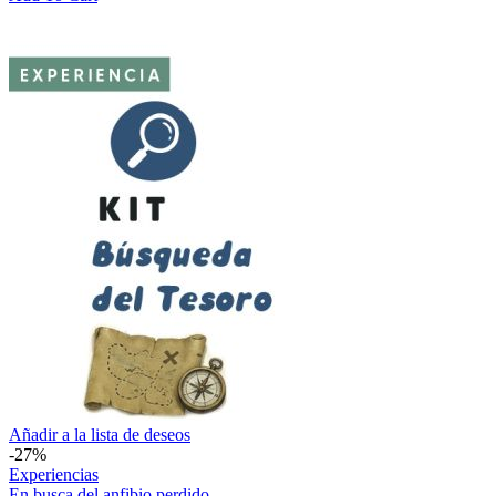
original
actual
era:
es:
$ 950,00.
$ 690,00.
En
Añadir a la lista de deseos
busca
-27%
del
Experiencias
anfibio
En busca del anfibio perdido