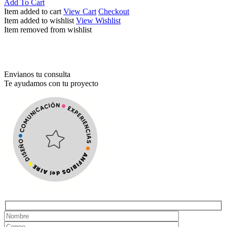
compartir
precio
precio
Add To Cart
original
actual
Item added to cart
View Cart
Checkout
era:
es:
Item added to wishlist
View Wishlist
$ 950,00.
$ 690,00.
Item removed from wishlist
Envianos tu consulta
Te ayudamos con tu proyecto
Hidden
fields