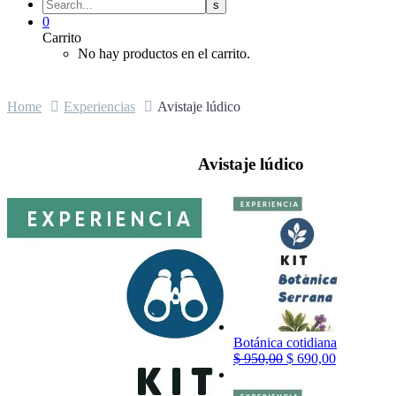
0
Carrito
No hay productos en el carrito.
Home
Experiencias
Avistaje lúdico
Avistaje lúdico
Botánica cotidiana
El
El
$
950,00
$
690,00
precio
precio
original
actual