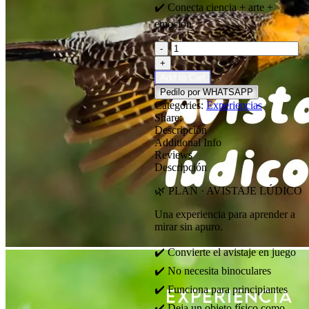
✔️ Conecta ciencia + arte +
emoción
Avistaje
-
lúdico
+
cantidad
Add to Cart
Pedilo por WHATSAPP
Categories:
Experiencias
Share:
Descripción
Additional Info
Reviews
Descripción
🌿 PLAN · AVISTAJE LÚDICO
Una experiencia para aprender a
mirar sin apuro.
✔️ Convierte el avistaje en juego
✔️ No necesita binoculares
✔️ Funciona para principiantes
✔️ Deja un objeto físico como