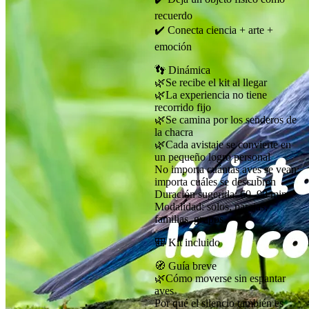
recuerdo
✔️ Conecta ciencia + arte +
emoción
👣 Dinámica
🌿Se recibe el kit al llegar
🌿La experiencia no tiene
recorrido fijo
🌿Se camina por los senderos de
la chacra
🌿Cada avistaje se convierte en
un pequeño logro personal
No importa cuántas aves se vean:
importa cuáles se descubren
Duración sugerida: 60–90 min
Modalidad: solos, parejas,
familias, grupos.
🎒 Kit incluido
🧭 Guía breve
🌿Cómo moverse sin espantar
aves
Por qué el silencio también es