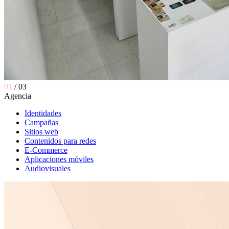
01
/ 03
A
g
e
n
c
i
a
Identidades
Campañas
Sitios web
Contenidos para redes
E-Commerce
Aplicaciones móviles
Audiovisuales