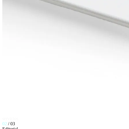
servicios
02
/ 03
E
d
i
t
o
r
i
a
l