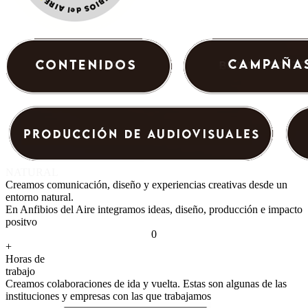
NATURAL
Creamos
comunicación,
diseño
y
experiencias
creativas
desde
un
entorno
natural.
E
n
A
n
f
i
b
i
o
s
d
e
l
A
i
r
e
i
n
t
e
g
r
a
m
o
s
i
d
e
a
s
,
d
i
s
e
ñ
o
,
p
r
o
d
u
c
c
i
ó
n
e
i
m
p
a
c
t
o
p
o
s
i
t
v
o
0
+
Horas de
trabajo
Creamos
colaboraciones
de
ida
y
vuelta.
Estas
son
algunas
de
las
instituciones
y
empresas
con
las
que
trabajamos