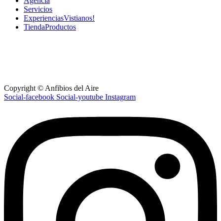
Agencia
Servicios
Experiencias
Vistianos!
Tienda
Productos
Ruta 60 km 35 - Maldonado - Uruguay
+598 91 462 785
anfibiosdelaire@gmail.com
Lunes a Viernes: 09am – 6pm
Sabados: 10am – 01pm
Copyright © Anfibios del Aire
Social-facebook
Social-youtube
Instagram