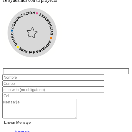
Te ayudamos con tu proyecto
Hidden
fields