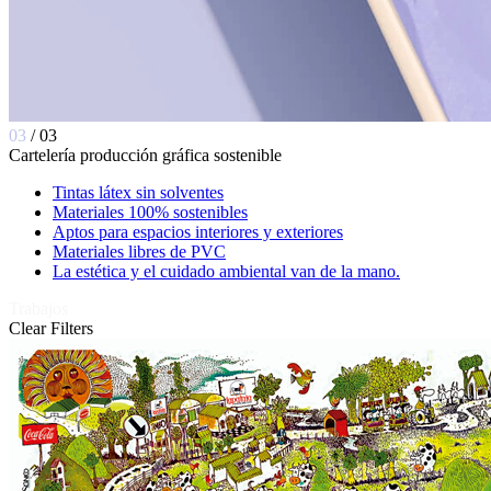
03
/ 03
C
a
r
t
e
l
e
r
í
a
p
r
o
d
u
c
c
i
ó
n
g
r
á
f
i
c
a
s
o
s
t
e
n
i
b
l
e
Tintas látex sin solventes
Materiales 100% sostenibles
Aptos para espacios interiores y exteriores
Materiales libres de PVC
La estética y el cuidado ambiental van de la mano.
Trabajos
Clear Filters