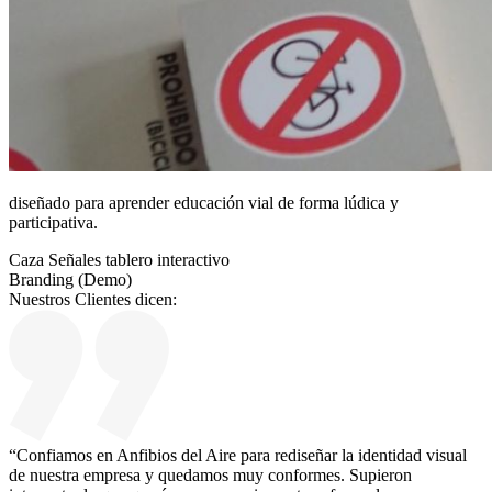
diseñado para aprender educación vial de forma lúdica y
participativa.
Caza Señales tablero interactivo
Branding (Demo)
N
u
e
s
t
r
o
s
C
l
i
e
n
t
e
s
d
i
c
e
n
:
“Confiamos en Anfibios del Aire para rediseñar la identidad visual
de nuestra empresa y quedamos muy conformes. Supieron