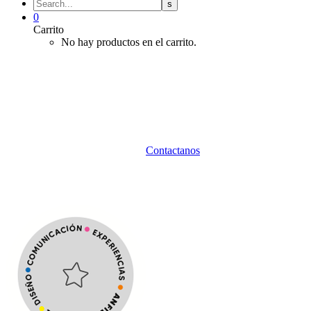
0
Carrito
No hay productos en el carrito.
C
r
e
a
m
o
s
c
o
m
u
n
i
c
a
c
i
ó
n
,
d
i
s
e
ñ
o
y
e
x
p
e
r
i
e
n
c
i
a
s
c
r
e
a
t
i
v
a
s
d
e
s
d
e
u
n
e
n
t
o
r
n
o
n
a
t
u
r
a
l
.
Somos
una
agencia
de
comunicación,
diseño
y
editorial.
Desarrollamos
proyectos
web
y
audiovisuales,
creamos
productos
gráficos
y
editoriales,
y
proponemos
experiencias
creativas
para
grupos
en
nuestra
chacra,
en
las
sierras.
Todo
nace
y
se
produce
en
un
entorno
rural
y
natural,
en
medio
de
las
sierras,
donde
el
tiempo
y
el
hacer
también
forman
parte
del
proceso
creativo.