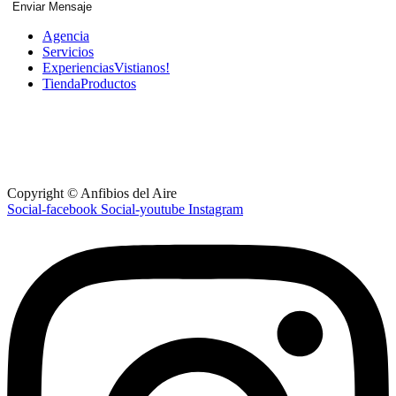
Agencia
Servicios
Experiencias
Vistianos!
Tienda
Productos
Ruta 60 km 35 - Maldonado - Uruguay
+598 91 462 785
anfibiosdelaire@gmail.com
Lunes a Viernes: 09am – 6pm
Sabados: 10am – 01pm
Copyright © Anfibios del Aire
Social-facebook
Social-youtube
Instagram