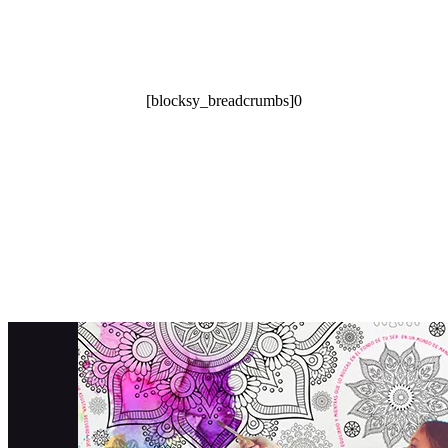
[blocksy_breadcrumbs]0