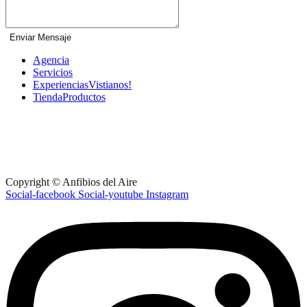
Agencia
Servicios
Experiencias
Vistianos!
Tienda
Productos
Ruta 60 km 35 - Maldonado - Uruguay
+598 91 462 785
anfibiosdelaire@gmail.com
Lunes a Viernes: 09am – 6pm
Sabados: 10am – 01pm
Copyright © Anfibios del Aire
Social-facebook
Social-youtube
Instagram