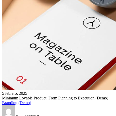
Minimum
5 febrero, 2025
Lovable
Minimum Lovable Product: From Planning to Execution (Demo)
Product:
Branding (Demo)
From
Planning