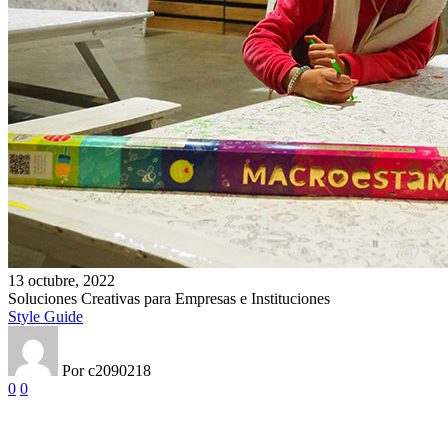
Soluciones
13 octubre, 2022
Creativas
Soluciones Creativas para Empresas e Instituciones
para
Style Guide
Empresas
e
Instituciones
Por c2090218
0
0