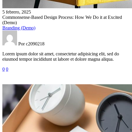
Commonsense-
5 febrero, 2025
Based
Commonsense-Based Design Process: How We Do it at Excited
Design
(Demo)
Process:
Branding (Demo)
How
We
Do
Por c2090218
it
Lorem ipsum dolor sit amet, consectetur adipisicing elit, sed do
at
eiusmod tempor incididunt ut labore et dolore magna aliqua.
Excited
(Demo)
0
0